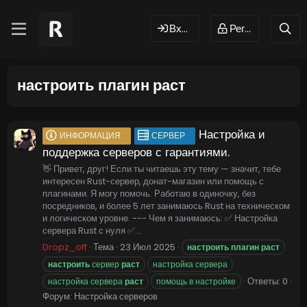
Вход
Регистрация
настроить плагин раст
Настройка и
ИНФОРМАЦИЯ
СЕРВЕР
поддержка серверов с гарантиями.
👋 Привет, друг! Если ты читаешь эту тему — значит, тебе
интересен Rust-сервер, донат-магазин или помощь с
плагинами. Я могу помочь. Работаю в одиночку, без
посредников, и более 5 лет занимаюсь Rust на техническом
и логическом уровне. --- Чем я занимаюсь: ✅ Настройка
сервера Rust с нуля ✅...
Dropz_off
Тема
23 Июл 2025
настроить
плагин
раст
настроить
сервер
раст
настройка сервера
Ответы: 0
настройка сервера
раст
помощь в настройке
Форум:
Настройка серверов