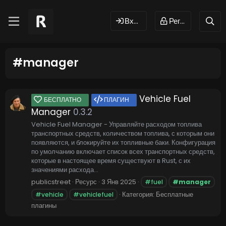
Вход
Регистрация
#manager
Vehicle Fuel
БЕСПЛАТНО
ПЛАГИН
Manager
0.3.2
Vehicle Fuel Manager - Управляйте расходом топлива
транспортных средств, количеством топлива, с которым они
появляются, и блокируйте их топливные баки. Конфигурация
по умолчанию включает список всех транспортных средств,
которые в настоящее время существуют в Rust, с их
значениями расхода...
publicstreet
Ресурс
3 Янв 2025
#fuel
#manager
Категория:
Бесплатные
#vehicle
#vehiclefuel
плагины