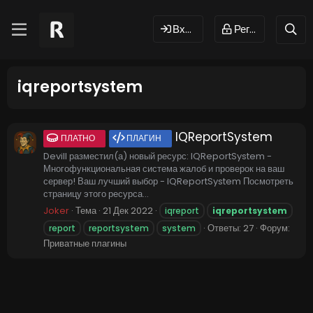
Вход
Регистрация
iqreportsystem
IQReportSystem
ПЛАТНО
ПЛАГИН
Devill разместил(а) новый ресурс: IQReportSystem -
Многофункциональная система жалоб и проверок на ваш
сервер! Ваш лучший выбор - IQReportSystem Посмотреть
страницу этого ресурса...
Joker
Тема
21 Дек 2022
iqreport
iqreportsystem
Ответы: 27
Форум:
report
reportsystem
system
Приватные плагины