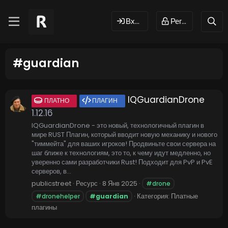
Вход
Регистрация
#guardian
IQGuardianDrone
ПЛАТНО
ПЛАГИН
1.12.16
IQGuardianDrone - это новый, технологичный плагин в
мире RUST Плагин, который вводит новую механику и нового
"тиммейта" для ваших игроков! Продвиньте свои сервера на
шаг ближе к технологиям, это то, к чему идут медленно, но
уверенно сами разработчики Rust! Подходит для PvP и PvE
серверов, в...
publicstreet
Ресурс
8 Янв 2025
#drone
Категория:
Платные
#dronehelper
#guardian
плагины