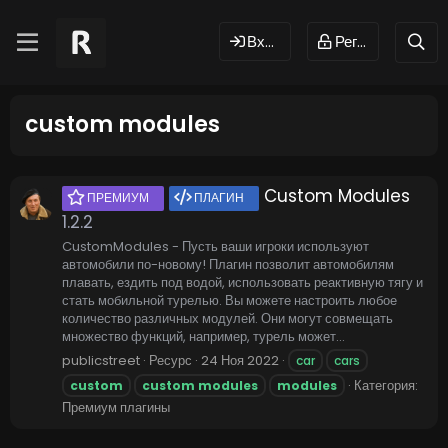
Вход
Регистрация
custom modules
Custom Modules
ПРЕМИУМ
ПЛАГИН
1.2.2
CustomModules - Пусть ваши игроки используют
автомобили по-новому! Плагин позволит автомобилям
плавать, ездить под водой, использовать реактивную тягу и
стать мобильной турелью. Вы можете настроить любое
количество различных модулей. Они могут совмещать
множество функций, например, турель может...
publicstreet
Ресурс
24 Ноя 2022
car
cars
Категория:
custom
custom
modules
modules
Премиум плагины