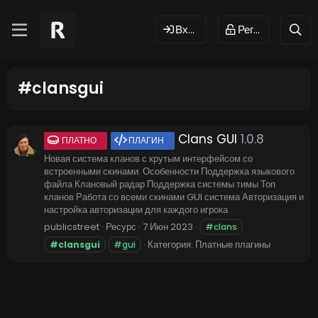
Вход
Регистрация
#clansgui
Clans GUI
1.0.8
ПЛАТНО
ПЛАГИН
Новая система кланов с крутым интерфейсом со
встроенными скинами. Особенности Поддержка языкового
файла Клановый радар Поддержка системы тимы Топ
кланов Работа со всеми скинами GUI система Авторизация и
настройка авторизации для каждого игрока
publicstreet
Ресурс
7 Июн 2023
#clans
Категория:
Платные плагины
#clansgui
#gui