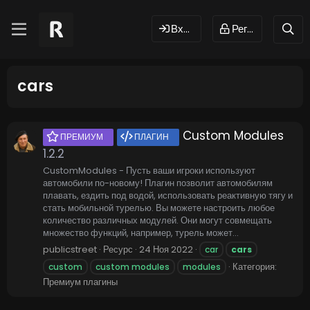
Вход
Регистрация
cars
Custom Modules
ПРЕМИУМ
ПЛАГИН
1.2.2
CustomModules - Пусть ваши игроки используют
автомобили по-новому! Плагин позволит автомобилям
плавать, ездить под водой, использовать реактивную тягу и
стать мобильной турелью. Вы можете настроить любое
количество различных модулей. Они могут совмещать
множество функций, например, турель может...
publicstreet
Ресурс
24 Ноя 2022
car
cars
Категория:
custom
custom modules
modules
Премиум плагины