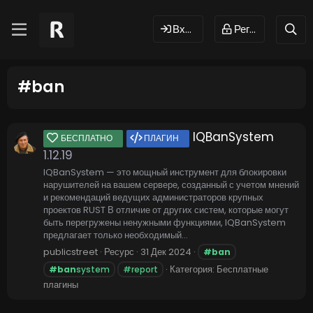
Вход
Регистрация
#ban
IQBanSystem
БЕСПЛАТНО
ПЛАГИН
1.12.19
IQBanSystem — это мощный инструмент для блокировки
нарушителей на вашем сервере, созданный с учетом мнений
и рекомендаций ведущих администраторов крупных
проектов RUST В отличие от других систем, которые могут
быть перегружены ненужными функциями, IQBanSystem
предлагает только необходимый...
publicstreet
Ресурс
31 Дек 2024
#ban
Категория:
Бесплатные
#ban
system
#report
плагины