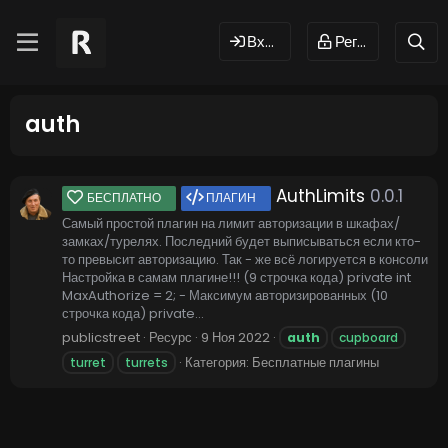
Вход
Регистрация
auth
AuthLimits
0.0.1
БЕСПЛАТНО
ПЛАГИН
Самый простой плагин на лимит авторизации в шкафах/
замках/турелях. Последний будет выписываться если кто-
то превысит авторизацию. Так - же всё логируется в консоли
Настройка в самам плагине!!! (9 строчка кода) private int
MaxAuthorize = 2; - Максимум авторизированных (10
строчка кода) private...
publicstreet
Ресурс
9 Ноя 2022
auth
cupboard
Категория:
Бесплатные плагины
turret
turrets