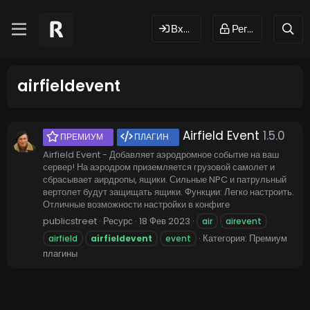
Вход
Регистрация
airfieldevent
Airfield Event
1.5.0
ПРЕМИУМ
ПЛАГИН
Airfield Event - Добавляет аэродромное событие на ваш
сервер! На аэродром приземляется грузовой самолет и
сбрасывает аирдропы, ящики. Сильные NPC и патрульный
вертолет будут защищать ящики. Функции: Легко настроить.
Отличные возможности настройки в конфиге
publicstreet
Ресурс
18 Фев 2023
air
airevent
Категория:
Премиум
airfield
airfieldevent
event
плагины