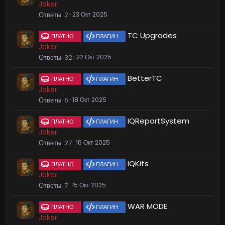
Joker
Ответы
2
23 Окт 2025
TC Upgrades
ПЛАТНО
ПЛАГИН
Joker
Ответы
32
22 Окт 2025
BetterTC
ПЛАТНО
ПЛАГИН
Joker
Ответы
6
18 Окт 2025
IQReportSystem
ПЛАТНО
ПЛАГИН
Joker
Ответы
27
16 Окт 2025
IQKits
ПЛАТНО
ПЛАГИН
Joker
Ответы
7
15 Окт 2025
WAR MODE
ПЛАТНО
ПЛАГИН
Joker