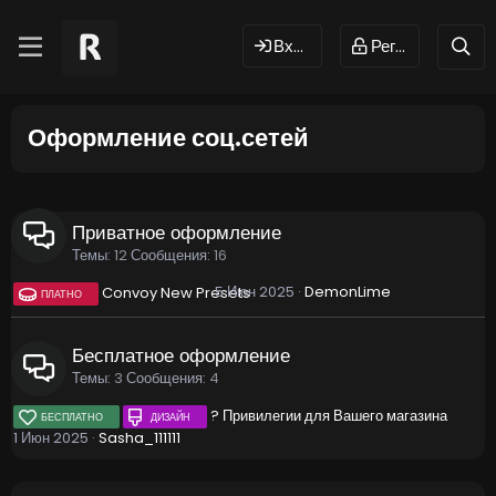
Вход
Регистрация
Оформление соц.сетей
Приватное оформление
Темы
12
Сообщения
16
5 Июн 2025
DemonLime
Convoy New Presets
ПЛАТНО
Бесплатное оформление
Темы
3
Сообщения
4
? Привилегии для Вашего магазина
БЕСПЛАТНО
ДИЗАЙН
1 Июн 2025
Sasha_111111