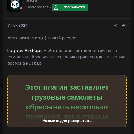
Alan
Пользователь
ПОЛЬЗОВАТЕЛЬ
7 Ноя 2024
#1
Alan разместил(а) новый ресурс:
Legacy Airdrops
- Этот плагин заставляет грузовые
самолеты сбрасывать несколько припасов, как в старые
времена Rust Le
Этот плагин заставляет
грузовые самолеты
сбрасывать несколько
припасов, как в старые
Нажмите для раскрытия...
времена Rust Legacy.