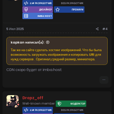
C# РАЗРАБОТЧИК
ВЕБ РАЗРАБОТЧИК
ДИЗАЙНЕР
ПРЕМИУМ
IMBA HOST
5 Июл 2025
#4
kapkan написал(а):
Так же на сайте сделать хостинг изображений. Что бы была
возможность загружать изображения и копировать URl для
нужд серверов . Оригинал,средний размер, миниатюра.
CDN скоро будет от imba.host
Dropz_off
Well-known member
МОДЕРАТОР
C# РАЗРАБОТЧИК
ВЕБ РАЗРАБОТЧИК