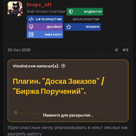
Dropz_off
Well-known member
МОДЕРАТОР
C# РАЗРАБОТЧИК
ВЕБ РАЗРАБОТЧИК
ДИЗАЙНЕР
ПРЕМИУМ
IMBA HOST
20 Июл 2025
#9
VladisLove написал(а):
Плагин.
"Доска Заказов" /
"Биржа Поручений".​
Суть идеи:
Реализовать в игре систему, которая
Нажмите для раскрытия...
позволит игрокам заказывать необходимые предметы (чаи,
пироги и т.д), а другим игрокам – выполнять эти заказы за
Идеи классные начну реализовывать в некст месяце как
установленное вознаграждение. Это будет работать как
разгребу работу
централизованная "Доска Заказов" или "Биржа Поручений",