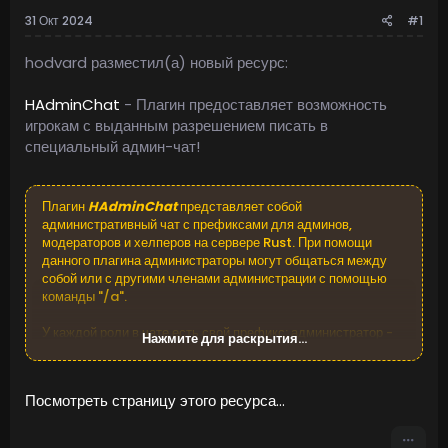
31 Окт 2024
#1
hodvard разместил(а) новый ресурс:
HAdminChat
- Плагин предоставляет возможность
игрокам с выданным разрешением писать в
специальный админ-чат!
Плагин
HAdminChat
представляет собой
административный чат с префиксами для админов,
модераторов и хелперов на сервере Rust. При помощи
данного плагина администраторы могут общаться между
собой или с другими членами администрации с помощью
команды "/a".
У каждой роли в чате есть свой префикс: администратор -
Нажмите для раскрытия...
[A], главный модератор - [ГМ], модератор - [M], хелпер -
[H]. Если игрок не имеет ни одной из указанных выше
ролей, ему будет присвоен префикс [?].
Посмотреть страницу этого ресурса...
Плагин также...