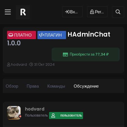
Вход
Регистрация
HAdminChat
ПЛАТНО
ПЛАГИН
1.0.0
Приобрести за 77,34 ₽
А
Д
hodvard
31 Окт 2024
в
а
т
т
о
а
р
н
Обзор
Права
Команды
Обсуждение
т
а
е
ч
м
а
ы
л
hodvard
а
Пользователь
ПОЛЬЗОВАТЕЛЬ