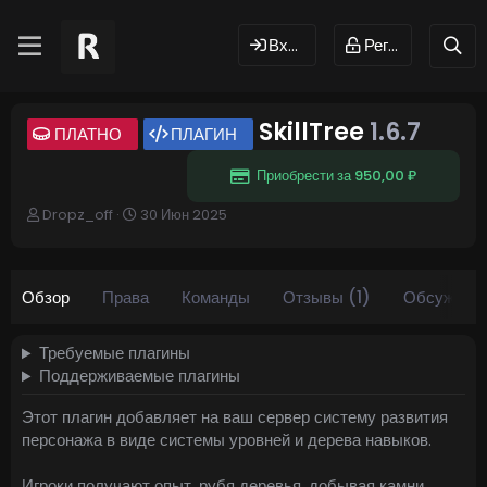
Вход
Регистрация
SkillTree
1.6.7
ПЛАТНО
ПЛАГИН
Приобрести за 950,00 ₽
А
Д
Dropz_off
30 Июн 2025
в
а
т
т
о
а
р
с
Обзор
Права
Команды
Отзывы (1)
Обсужден
о
з
д
Требуемые плагины
а
Поддерживаемые плагины
н
и
Этот плагин добавляет на ваш сервер систему развития
я
персонажа в виде системы уровней и дерева навыков.
Игроки получают опыт, рубя деревья, добывая камни,