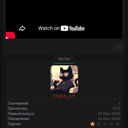
Автор
Dropz_off
Скачиваний
3
Просмотры
1 972
Первый выпуск
30 Июн 2025
Обновление
30 Июн 2025
1
Оценка
,