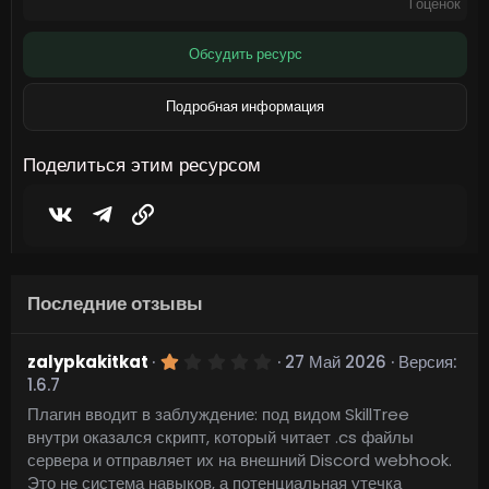
1 оценок
0
0
з
Обсудить ресурс
в
ё
з
Подробная информация
д
Поделиться этим ресурсом
Vkontakte
Telegram
Ссылка
Последние отзывы
1
zalypkakitkat
27 Май 2026
Версия:
,
1.6.7
0
0
Плагин вводит в заблуждение: под видом SkillTree
з
внутри оказался скрипт, который читает .cs файлы
в
ё
сервера и отправляет их на внешний Discord webhook.
з
Это не система навыков, а потенциальная утечка