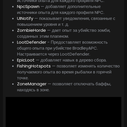
источники опыта для каждого профиля NPC.
NpcSpawn
— добавляет дополнительные
источники опыта для каждого профиля NPC.
UINotify
— показывает уведомления, связанные с
повышением уровня и т. д.
ZombieHorde
— дает опыт за убийство зомби,
созданных этим плагином.
LootDefender
- Предоставляет возможность
общего опыта при убийстве BradleyAPC.
Настраивается через LootDefender.
EpicLoot
— добавляет навык в дерево сбора.
FishingHotspots
— позволяет изменять количество
получаемого опыта во время рыбалки в горячей
точке.
ZoneManager
— позволяет отключать баффы,
находясь в зоне.