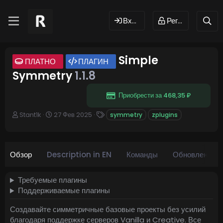
Вход
Регистрация
Simple
ПЛАТНО
ПЛАГИН
Symmetry
1.1.8
Приобрести за 468,35 ₽
А
Д
Т
Stant1k
27 Фев 2025
symmetry
zplugins
в
а
е
т
т
г
о
а
и
р
с
Обзор
Description in EN
Команды
Обновления (
о
з
д
Требуемые плагины
а
Поддерживаемые плагины
н
и
Создавайте симметричные базовые проекты без усилий
я
благодаря поддержке серверов Vanilla и Creative. Все