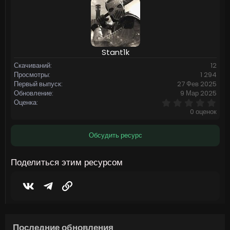
Stant1k
Скачиваний
12
Просмотры
1 294
Первый выпуск
27 Фев 2025
Обновление
9 Мар 2025
0
Оценка
,
0 оценок
0
0
з
Обсудить ресурс
в
ё
з
Поделиться этим ресурсом
д
Vkontakte
Telegram
Ссылка
Последние обновления