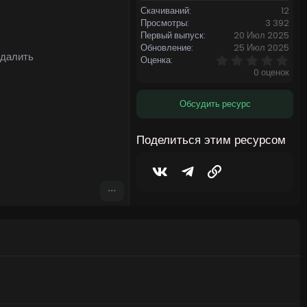
Скачиваний
12
Просмотры
3 392
Первый выпуск
20 Июл 2025
Обновление
25 Июл 2025
удалить
0
Оценка
,
0 оценок
0
0
з
Обсудить ресурс
в
ё
з
Поделиться этим ресурсом
д
Vkontakte
Telegram
Ссылка