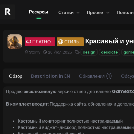
Ресурсы
Статьи
Прочее
Пополн
Красивый и у
ПЛАТНО
СТИЛЬ
А
Д
Т
Storry
20 Июл 2025
design
desolate
game
в
а
е
т
т
г
о
а
и
р
с
Обзор
Description in EN
Обновления (1)
Обсу
о
з
д
Продаю
эксклюзивную
версию стиля для вашего
GameSto
а
н
В комплект входит:
Поддержка сайта, обновления и дополн
и
я
Кастомный мониторинг полностью настраиваемый
Кастомный виджет-дискорд полностью настраиваемый
Красивый, современный дизайн