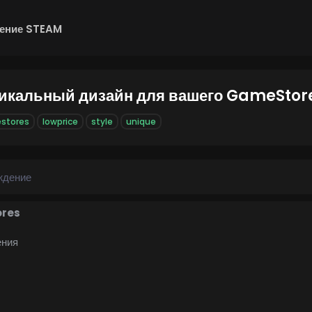
ение STEAM
никальный дизайн для вашего GameStor
stores
lowprice
style
unique
ждение
res
ения