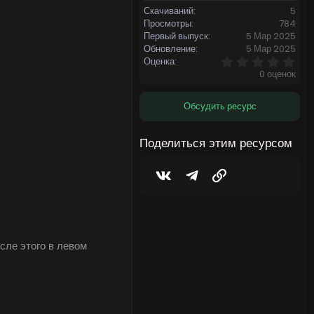
Скачиваний
5
Просмотры
784
Первый выпуск
5 Мар 2025
Обновление
5 Мар 2025
0
Оценка
,
0 оценок
0
0
з
Обсудить ресурс
в
ё
з
Поделиться этим ресурсом
д
Vkontakte
Telegram
Ссылка
сле этого в левом